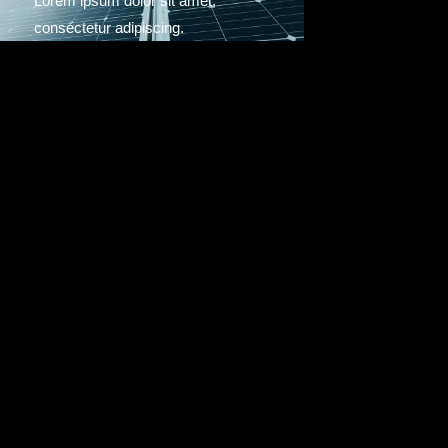
Lorem ipsum dolor sit amet,
consectetur adipiscing.
SEND MESSAGE