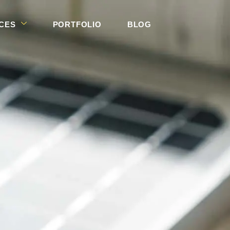
CES
PORTFOLIO
BLOG