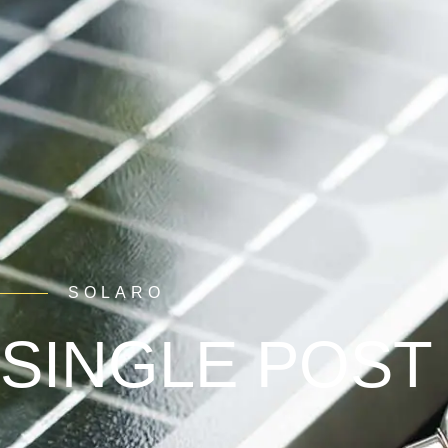
SOLARO
SINGLE POST