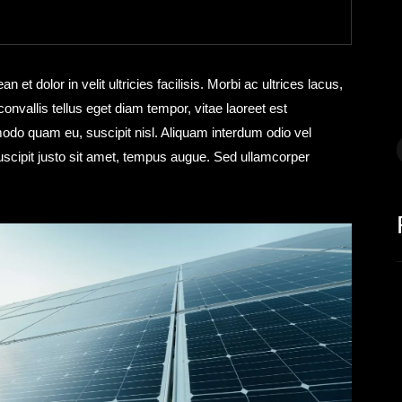
et dolor in velit ultricies facilisis. Morbi ac ultrices lacus,
convallis tellus eget diam tempor, vitae laoreet est
odo quam eu, suscipit nisl. Aliquam interdum odio vel
suscipit justo sit amet, tempus augue. Sed ullamcorper