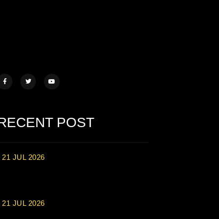
457 Morningview Lane, NY
example@mail.com
+1 (234) 567 890
RECENT POST
21 JUL 2026
High Roller Experience at Vip Monte Casino
Slots
21 JUL 2026
Einzahlungsberechtigte Casino-Boni im Wert