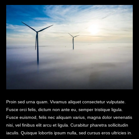
Proin sed urna quam. Vivamus aliquet consectetur vulputate.
Fusce orci felis, dictum non ante eu, semper tristique ligula.
Fusce euismod, felis nec aliquam varius, magna dolor venenatis
nisi, vel finibus elit arcu et ligula. Curabitur pharetra sollicitudin
iaculis. Quisque lobortis ipsum nulla, sed cursus eros ultricies in.