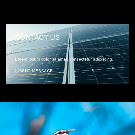
CONTACT US
Lorem ipsum dolor sit amet, consectetur adipiscing.
SEND MESSAGE