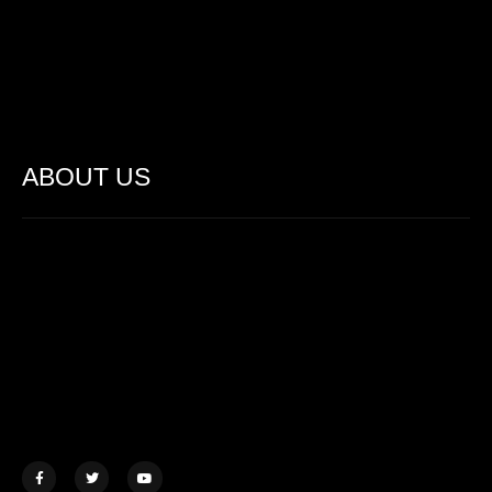
ABOUT US
Lorem ipsum dolor sit amet, consectetur adipiscing elit. Ut elit
tellus, luctus nec ullamcorper mattis.
457 Morningview Lane, NY
example@mail.com
+1 (234) 567 890