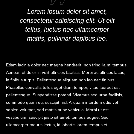
Lorem ipsum dolor sit amet,
consectetur adipiscing elit. Ut elit
tellus, luctus nec ullamcorper
mattis, pulvinar dapibus leo.
Etiam lacinia dolor nec magna hendrerit, non fringilla mi tempus.
Aenean et dolor in velit ultricies facilisis. Morbi ac ultrices lacus,
in finibus turpis. Pellentesque aliquam non leo nec finibus.
Phasellus convallis tellus eget diam tempor, vitae laoreet est
pellentesque. Suspendisse potenti. Vivamus sed urna facilisis,
commodo quam eu, suscipit nisl. Aliquam interdum odio vel
sapien volutpat, sed mattis nunc vehicula. Morbi ut est
vestibulum, suscipit justo sit amet, tempus augue. Sed
ullamcorper mauris lectus, id lobortis lorem tempus et.