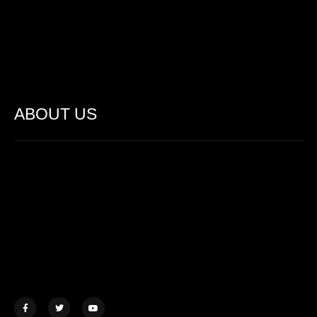
ABOUT US
Lorem ipsum dolor sit amet, consectetur adipiscing elit. Ut elit
tellus, luctus nec ullamcorper mattis.
457 Morningview Lane, NY
example@mail.com
+1 (234) 567 890