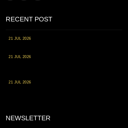
RECENT POST
21 JUL 2026
High Roller Experience at Vip Monte Casino Slots
21 JUL 2026
Einzahlungsberechtigte Casino-Boni im Wert von 20 Euro bei
Online-Casinoseiten
21 JUL 2026
Party Spinz: Die Casino-Spielautomaten Erfahrung in
Deutschland
NEWSLETTER