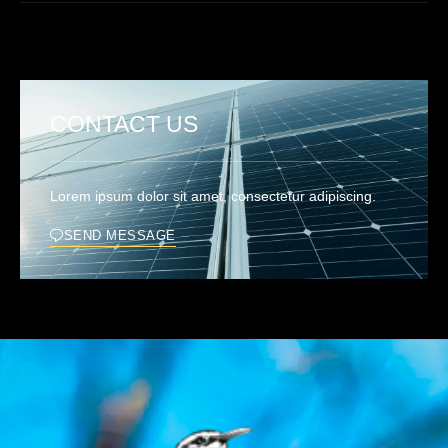
CONTACT US
Lorem ipsum dolor sit amet, consectetur adipiscing.
SEND MESSAGE