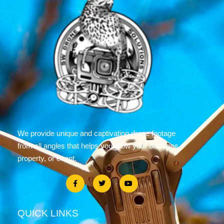
We provide unique and captivating drone footage
from all angles that helps you grow your business,
property, or event.
QUICK LINKS