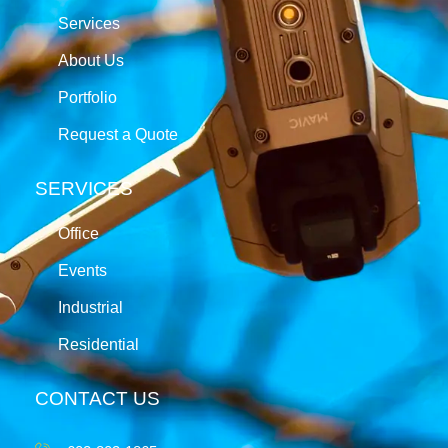
Services
About Us
Portfolio
Request a Quote
SERVICES
Office
Events
Industrial
Residential
CONTACT US