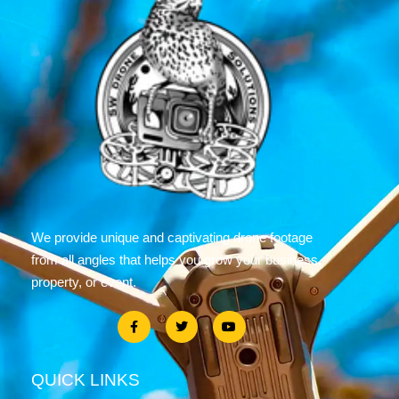
We provide unique and captivating drone footage
from all angles that helps you grow your business,
property, or event.
QUICK LINKS