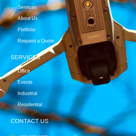
Services
About Us
Portfolio
Request a Quote
SERVICES
Office
Events
Industrial
Residential
CONTACT US