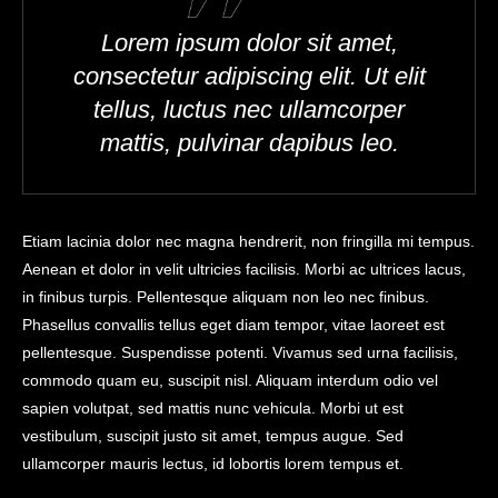
Lorem ipsum dolor sit amet,
consectetur adipiscing elit. Ut elit
tellus, luctus nec ullamcorper
mattis, pulvinar dapibus leo.
Etiam lacinia dolor nec magna hendrerit, non fringilla mi tempus.
Aenean et dolor in velit ultricies facilisis. Morbi ac ultrices lacus,
in finibus turpis. Pellentesque aliquam non leo nec finibus.
Phasellus convallis tellus eget diam tempor, vitae laoreet est
pellentesque. Suspendisse potenti. Vivamus sed urna facilisis,
commodo quam eu, suscipit nisl. Aliquam interdum odio vel
sapien volutpat, sed mattis nunc vehicula. Morbi ut est
vestibulum, suscipit justo sit amet, tempus augue. Sed
ullamcorper mauris lectus, id lobortis lorem tempus et.