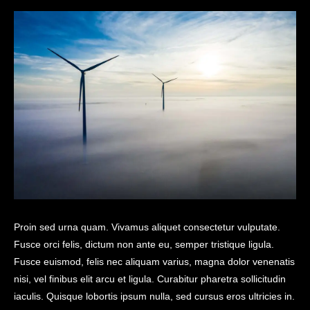
Proin sed urna quam. Vivamus aliquet consectetur vulputate.
Fusce orci felis, dictum non ante eu, semper tristique ligula.
Fusce euismod, felis nec aliquam varius, magna dolor venenatis
nisi, vel finibus elit arcu et ligula. Curabitur pharetra sollicitudin
iaculis. Quisque lobortis ipsum nulla, sed cursus eros ultricies in.