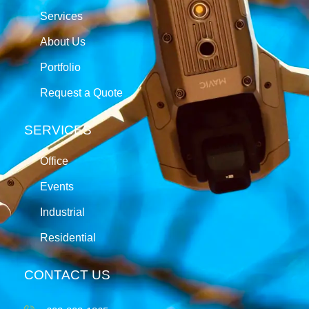
Services
About Us
Portfolio
Request a Quote
SERVICES
Office
Events
Industrial
Residential
CONTACT US