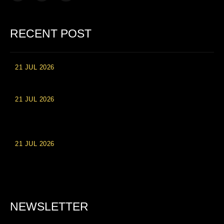
RECENT POST
21 JUL 2026
High Roller Experience at Vip Monte Casino Slots
21 JUL 2026
Einzahlungsberechtigte Casino-Boni im Wert von 20 Euro bei
Online-Casinoseiten
21 JUL 2026
Party Spinz: Die Casino-Spielautomaten Erfahrung in
Deutschland
NEWSLETTER