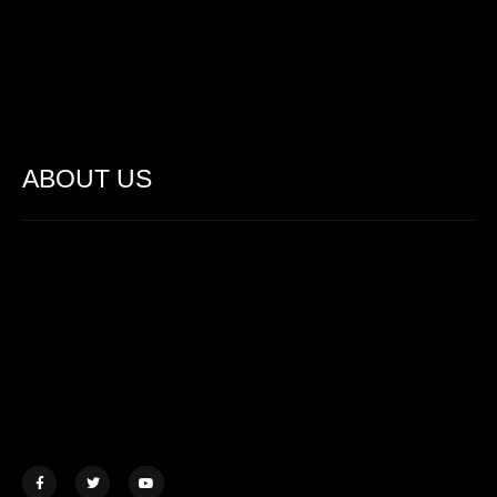
ABOUT US
Lorem ipsum dolor sit amet, consectetur adipiscing elit. Ut elit
tellus, luctus nec ullamcorper mattis.
457 Morningview Lane, NY
example@mail.com
+1 (234) 567 890