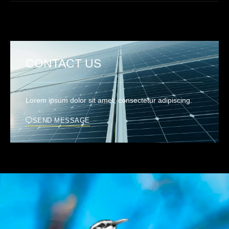
CONTACT US
Lorem ipsum dolor sit amet, consectetur adipiscing.
SEND MESSAGE