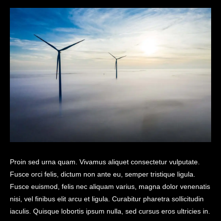
Proin sed urna quam. Vivamus aliquet consectetur vulputate.
Fusce orci felis, dictum non ante eu, semper tristique ligula.
Fusce euismod, felis nec aliquam varius, magna dolor venenatis
nisi, vel finibus elit arcu et ligula. Curabitur pharetra sollicitudin
iaculis. Quisque lobortis ipsum nulla, sed cursus eros ultricies in.