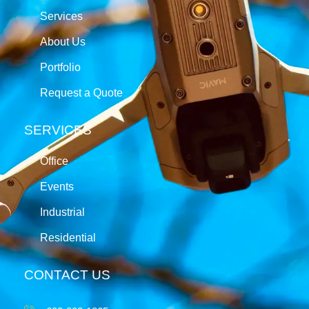
Services
About Us
Portfolio
Request a Quote
SERVICES
Office
Events
Industrial
Residential
CONTACT US