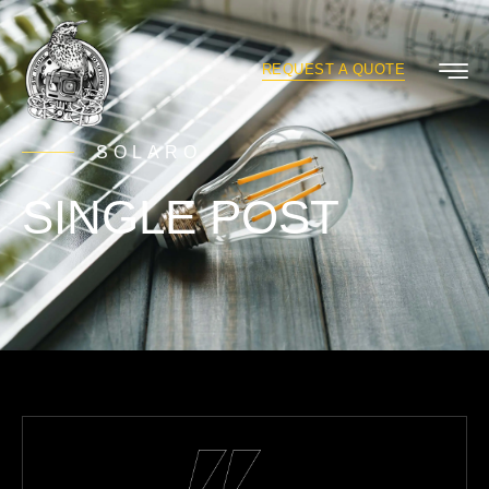
REQUEST A QUOTE
SOLARO
SINGLE POST