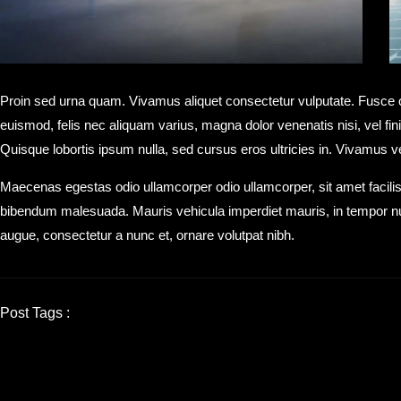
Proin sed urna quam. Vivamus aliquet consectetur vulputate. Fusce orc
euismod, felis nec aliquam varius, magna dolor venenatis nisi, vel finibu
Quisque lobortis ipsum nulla, sed cursus eros ultricies in. Vivamus vel
Maecenas egestas odio ullamcorper odio ullamcorper, sit amet facilis
bibendum malesuada. Mauris vehicula imperdiet mauris, in tempor 
augue, consectetur a nunc et, ornare volutpat nibh.
Post Tags :