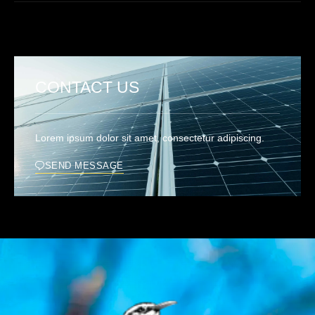
CONTACT US
Lorem ipsum dolor sit amet, consectetur adipiscing.
SEND MESSAGE