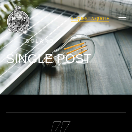
REQUEST A QUOTE
SOLARO
SINGLE POST