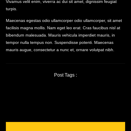
Vivamus velit enim, viverra ac dui sit amet, dignissim feugiat
turpis.
Maecenas egestas odio ullamcorper odio ullamcorper, sit amet
facilisis magna mollis. Nam eget leo erat. Cras faucibus nisl at
bibendum malesuada. Mauris vehicula imperdiet mauris, in
tempor nulla tempus non. Suspendisse potenti. Maecenas
mauris augue, consectetur a nunc et, ornare volutpat nibh.
Post Tags :