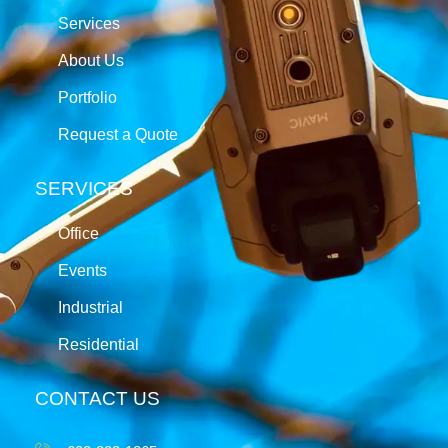
Services
About Us
Portfolio
Request a Quote
SERVICES
Office
Events
Industrial
Residential
CONTACT US