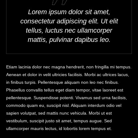
Lorem ipsum dolor sit amet,
consectetur adipiscing elit. Ut elit
tellus, luctus nec ullamcorper
mattis, pulvinar dapibus leo.
Etiam lacinia dolor nec magna hendrerit, non fringilla mi tempus.
Aenean et dolor in velit ultricies facilisis. Morbi ac ultrices lacus,
in finibus turpis. Pellentesque aliquam non leo nec finibus.
Phasellus convallis tellus eget diam tempor, vitae laoreet est
pellentesque. Suspendisse potenti. Vivamus sed urna facilisis,
commodo quam eu, suscipit nisl. Aliquam interdum odio vel
sapien volutpat, sed mattis nunc vehicula. Morbi ut est
vestibulum, suscipit justo sit amet, tempus augue. Sed
ullamcorper mauris lectus, id lobortis lorem tempus et.