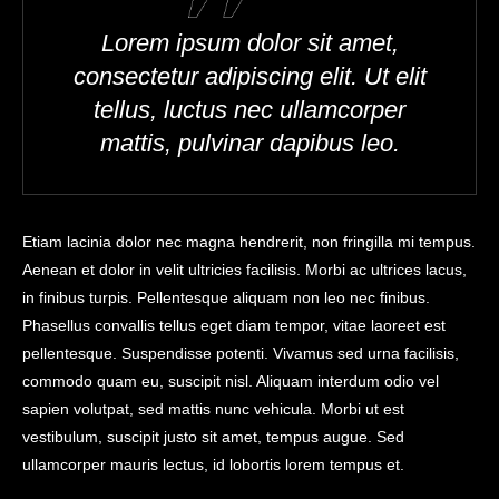
Lorem ipsum dolor sit amet,
consectetur adipiscing elit. Ut elit
tellus, luctus nec ullamcorper
mattis, pulvinar dapibus leo.
Etiam lacinia dolor nec magna hendrerit, non fringilla mi tempus.
Aenean et dolor in velit ultricies facilisis. Morbi ac ultrices lacus,
in finibus turpis. Pellentesque aliquam non leo nec finibus.
Phasellus convallis tellus eget diam tempor, vitae laoreet est
pellentesque. Suspendisse potenti. Vivamus sed urna facilisis,
commodo quam eu, suscipit nisl. Aliquam interdum odio vel
sapien volutpat, sed mattis nunc vehicula. Morbi ut est
vestibulum, suscipit justo sit amet, tempus augue. Sed
ullamcorper mauris lectus, id lobortis lorem tempus et.