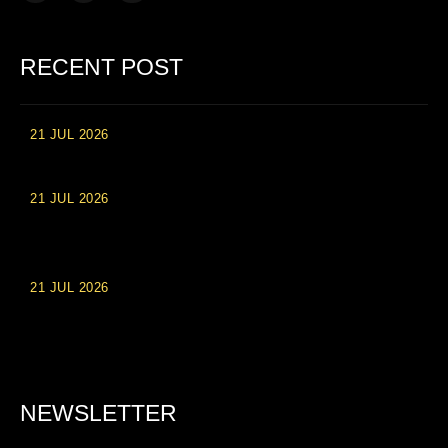
RECENT POST
21 JUL 2026
High Roller Experience at Vip Monte Casino Slots
21 JUL 2026
Einzahlungsberechtigte Casino-Boni im Wert von 20 Euro bei
Online-Casinoseiten
21 JUL 2026
Party Spinz: Die Casino-Spielautomaten Erfahrung in
Deutschland
NEWSLETTER