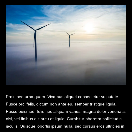
Proin sed urna quam. Vivamus aliquet consectetur vulputate.
Fusce orci felis, dictum non ante eu, semper tristique ligula.
Fusce euismod, felis nec aliquam varius, magna dolor venenatis
nisi, vel finibus elit arcu et ligula. Curabitur pharetra sollicitudin
iaculis. Quisque lobortis ipsum nulla, sed cursus eros ultricies in.