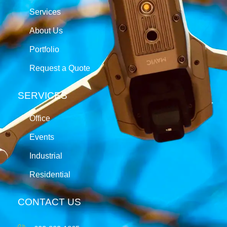
Services
About Us
Portfolio
Request a Quote
SERVICES
Office
Events
Industrial
Residential
CONTACT US