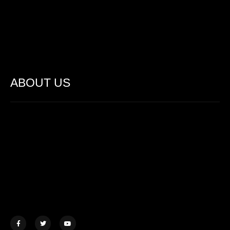
ABOUT US
Lorem ipsum dolor sit amet, consectetur adipiscing elit. Ut elit
tellus, luctus nec ullamcorper mattis.
457 Morningview Lane, NY
example@mail.com
+1 (234) 567 890