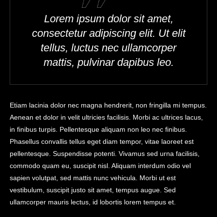
Lorem ipsum dolor sit amet,
consectetur adipiscing elit. Ut elit
tellus, luctus nec ullamcorper
mattis, pulvinar dapibus leo.
Etiam lacinia dolor nec magna hendrerit, non fringilla mi tempus.
Aenean et dolor in velit ultricies facilisis. Morbi ac ultrices lacus,
in finibus turpis. Pellentesque aliquam non leo nec finibus.
Phasellus convallis tellus eget diam tempor, vitae laoreet est
pellentesque. Suspendisse potenti. Vivamus sed urna facilisis,
commodo quam eu, suscipit nisl. Aliquam interdum odio vel
sapien volutpat, sed mattis nunc vehicula. Morbi ut est
vestibulum, suscipit justo sit amet, tempus augue. Sed
ullamcorper mauris lectus, id lobortis lorem tempus et.