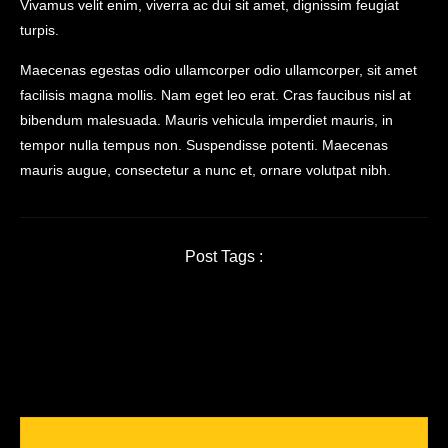
Vivamus velit enim, viverra ac dui sit amet, dignissim feugiat
turpis.
Maecenas egestas odio ullamcorper odio ullamcorper, sit amet
facilisis magna mollis. Nam eget leo erat. Cras faucibus nisl at
bibendum malesuada. Mauris vehicula imperdiet mauris, in
tempor nulla tempus non. Suspendisse potenti. Maecenas
mauris augue, consectetur a nunc et, ornare volutpat nibh.
Post Tags :