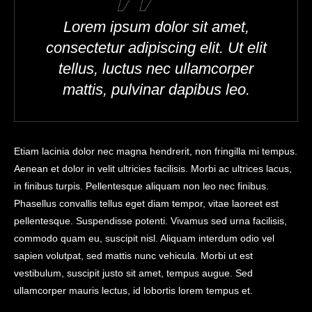
Lorem ipsum dolor sit amet,
consectetur adipiscing elit. Ut elit
tellus, luctus nec ullamcorper
mattis, pulvinar dapibus leo.
Etiam lacinia dolor nec magna hendrerit, non fringilla mi tempus.
Aenean et dolor in velit ultricies facilisis. Morbi ac ultrices lacus,
in finibus turpis. Pellentesque aliquam non leo nec finibus.
Phasellus convallis tellus eget diam tempor, vitae laoreet est
pellentesque. Suspendisse potenti. Vivamus sed urna facilisis,
commodo quam eu, suscipit nisl. Aliquam interdum odio vel
sapien volutpat, sed mattis nunc vehicula. Morbi ut est
vestibulum, suscipit justo sit amet, tempus augue. Sed
ullamcorper mauris lectus, id lobortis lorem tempus et.