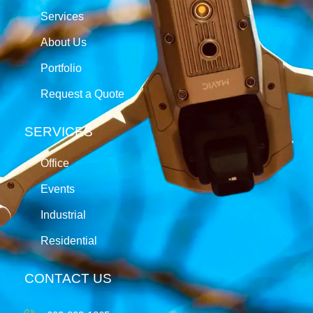
Services
About Us
Portfolio
Request a Quote
SERVICES
Office
Events
Industrial
Residential
CONTACT US