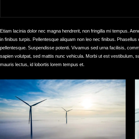
Etiam lacinia dolor nec magna hendrerit, non fringilla mi tempus. Aenean 
in finibus turpis. Pellentesque aliquam non leo nec finibus. Phasellus 
pellentesque. Suspendisse potenti. Vivamus sed urna facilisis, comm
sapien volutpat, sed mattis nunc vehicula. Morbi ut est vestibulum, 
mauris lectus, id lobortis lorem tempus et.