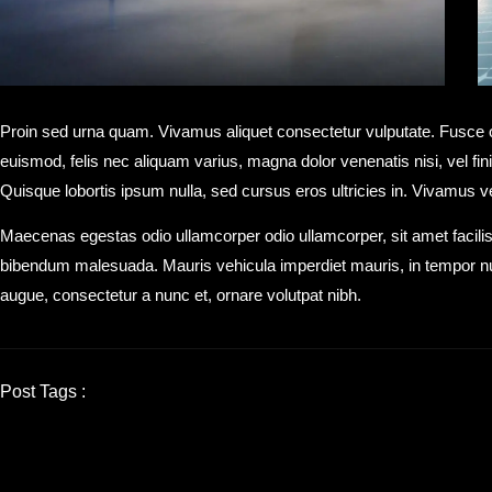
Proin sed urna quam. Vivamus aliquet consectetur vulputate. Fusce orc
euismod, felis nec aliquam varius, magna dolor venenatis nisi, vel finibu
Quisque lobortis ipsum nulla, sed cursus eros ultricies in. Vivamus vel
Maecenas egestas odio ullamcorper odio ullamcorper, sit amet facilis
bibendum malesuada. Mauris vehicula imperdiet mauris, in tempor 
augue, consectetur a nunc et, ornare volutpat nibh.
Post Tags :