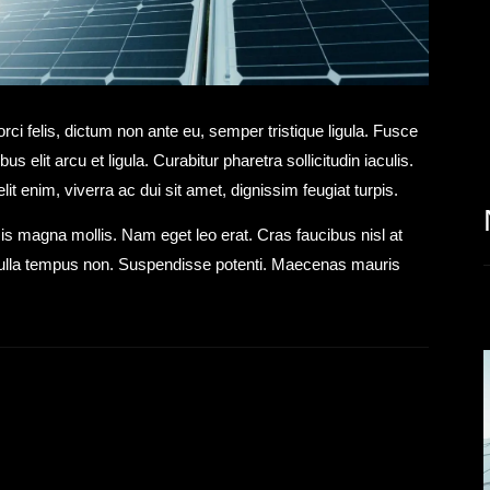
i felis, dictum non ante eu, semper tristique ligula. Fusce
s elit arcu et ligula. Curabitur pharetra sollicitudin iaculis.
it enim, viverra ac dui sit amet, dignissim feugiat turpis.
is magna mollis. Nam eget leo erat. Cras faucibus nisl at
nulla tempus non. Suspendisse potenti. Maecenas mauris