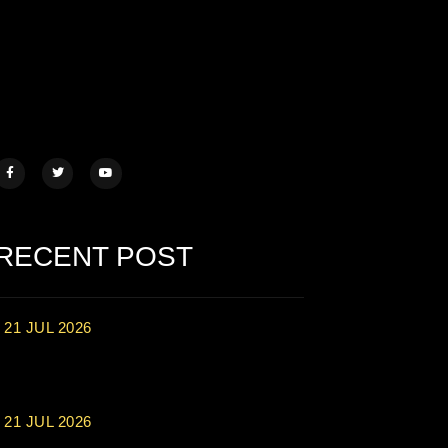
ullamcorper mattis.
457 Morningview Lane, NY
example@mail.com
+1 (234) 567 890
RECENT POST
21 JUL 2026
High Roller Experience at Vip Monte Casino
Slots
21 JUL 2026
Einzahlungsberechtigte Casino-Boni im Wert