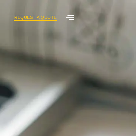
REQUEST A QUOTE