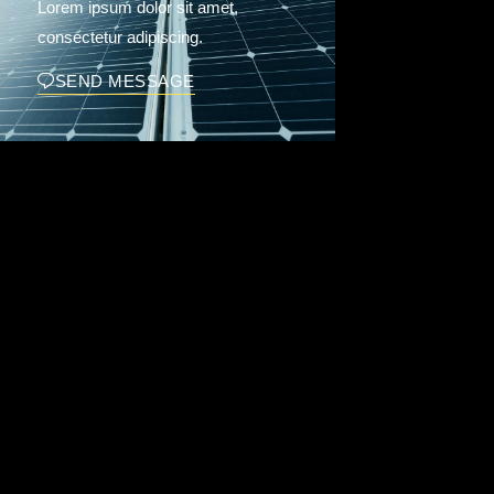
Lorem ipsum dolor sit amet,
consectetur adipiscing.
SEND MESSAGE