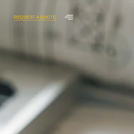
REQUEST A QUOTE