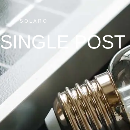
SOLARO
SINGLE POST