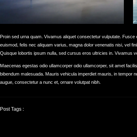
Proin sed urna quam. Vivamus aliquet consectetur vulputate. Fusce orc
euismod, felis nec aliquam varius, magna dolor venenatis nisi, vel finibu
Quisque lobortis ipsum nulla, sed cursus eros ultricies in. Vivamus vel
Maecenas egestas odio ullamcorper odio ullamcorper, sit amet facilis
bibendum malesuada. Mauris vehicula imperdiet mauris, in tempor 
augue, consectetur a nunc et, ornare volutpat nibh.
Post Tags :