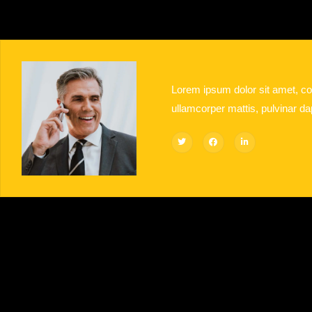
Lorem ipsum dolor sit amet, cons
ullamcorper mattis, pulvinar da
LEAVE A REPLY