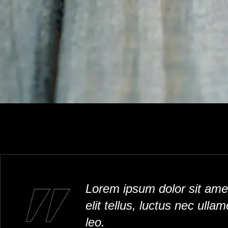
Lorem ipsum dolor sit amet,
elit tellus, luctus nec ulla
leo.