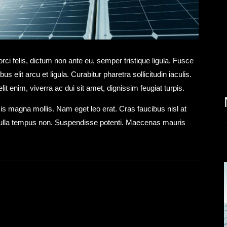
i felis, dictum non ante eu, semper tristique ligula. Fusce
s elit arcu et ligula. Curabitur pharetra sollicitudin iaculis.
it enim, viverra ac dui sit amet, dignissim feugiat turpis.
is magna mollis. Nam eget leo erat. Cras faucibus nisl at
nulla tempus non. Suspendisse potenti. Maecenas mauris