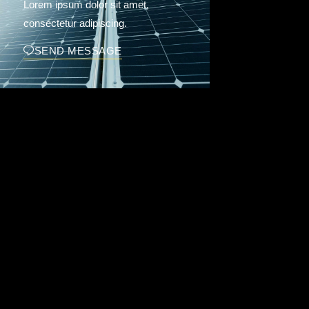
Lorem ipsum dolor sit amet,
consectetur adipiscing.
SEND MESSAGE