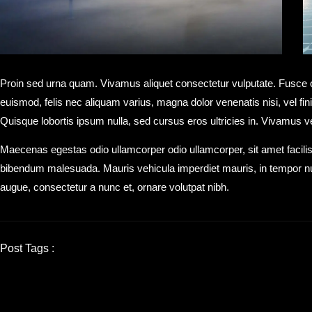
Proin sed urna quam. Vivamus aliquet consectetur vulputate. Fusce orc
euismod, felis nec aliquam varius, magna dolor venenatis nisi, vel finibu
Quisque lobortis ipsum nulla, sed cursus eros ultricies in. Vivamus vel
Maecenas egestas odio ullamcorper odio ullamcorper, sit amet facilis
bibendum malesuada. Mauris vehicula imperdiet mauris, in tempor 
augue, consectetur a nunc et, ornare volutpat nibh.
Post Tags :