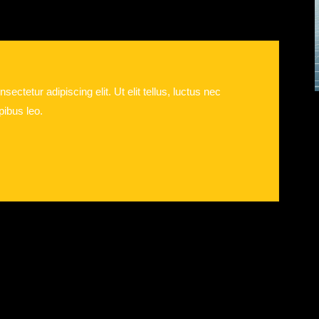
ectetur adipiscing elit. Ut elit tellus, luctus nec
pibus leo.