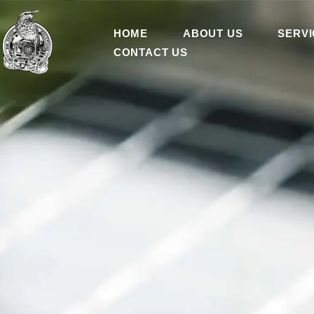
HOME
ABOUT US
SERVI
CONTACT US