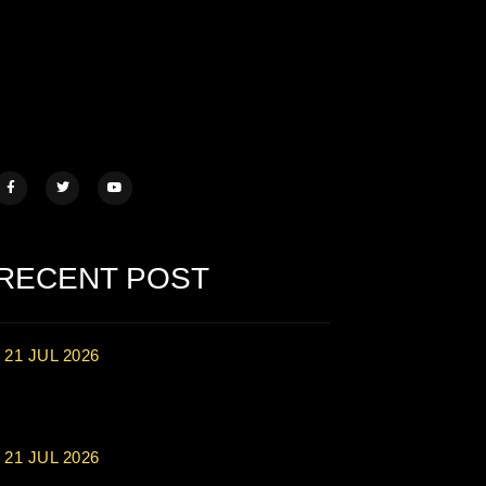
ullamcorper mattis.
457 Morningview Lane, NY
example@mail.com
+1 (234) 567 890
RECENT POST
21 JUL 2026
High Roller Experience at Vip Monte Casino
Slots
21 JUL 2026
Einzahlungsberechtigte Casino-Boni im Wert