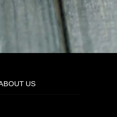
ABOUT US
Lorem ipsum dolor sit amet, consectetur
dipiscing elit. Ut elit tellus, luctus nec