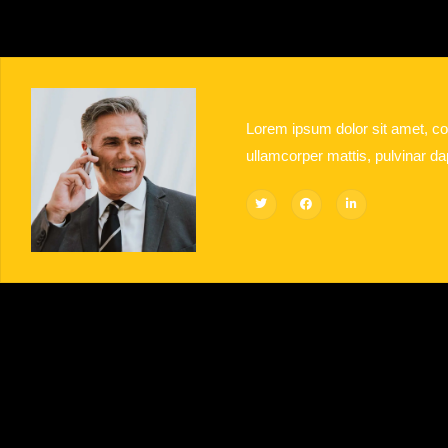
Lorem ipsum dolor sit amet, cons
ullamcorper mattis, pulvinar da
LEAVE A REPLY