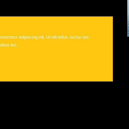
ectetur adipiscing elit. Ut elit tellus, luctus nec
pibus leo.