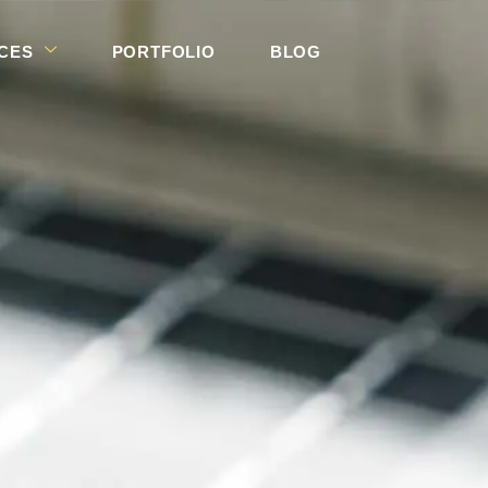
CES
PORTFOLIO
BLOG