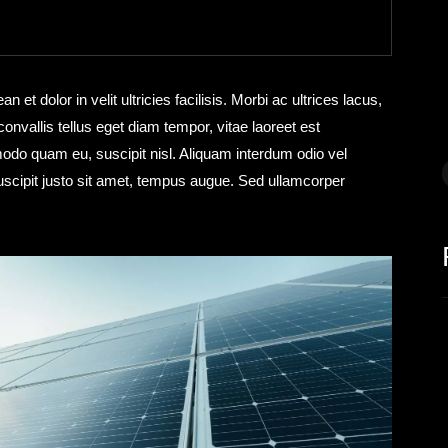
et dolor in velit ultricies facilisis. Morbi ac ultrices lacus,
convallis tellus eget diam tempor, vitae laoreet est
odo quam eu, suscipit nisl. Aliquam interdum odio vel
suscipit justo sit amet, tempus augue. Sed ullamcorper