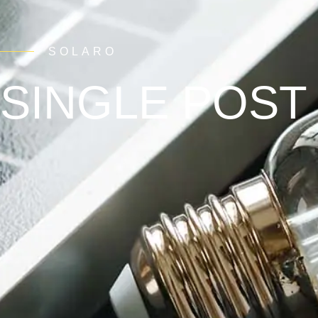
SOLARO
SINGLE POST