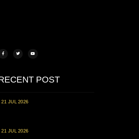
ullamcorper mattis.
457 Morningview Lane, NY
example@mail.com
+1 (234) 567 890
RECENT POST
21 JUL 2026
High Roller Experience at Vip Monte Casino
Slots
21 JUL 2026
Einzahlungsberechtigte Casino-Boni im Wert