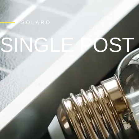
SOLARO
SINGLE POST