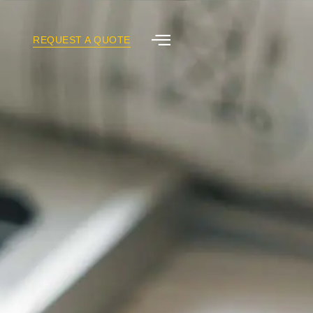
REQUEST A QUOTE